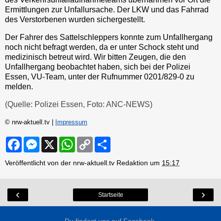
Ermittlungen zur Unfallursache. Der LKW und das Fahrrad
des Verstorbenen wurden sichergestellt.
Der Fahrer des Sattelschleppers konnte zum Unfallhergang
noch nicht befragt werden, da er unter Schock steht und
medizinisch betreut wird. Wir bitten Zeugen, die den
Unfallhergang beobachtet haben, sich bei der Polizei
Essen, VU-Team, unter der Rufnummer 0201/829-0 zu
melden.
(Quelle: Polizei Essen, Foto: ANC-NEWS)
© nrw-aktuell.tv |
Impressum
F
M
X
W
C
S
a
e
h
o
h
c
s
a
p
a
Veröffentlicht von der nrw-aktuell.tv Redaktion um
15:17
e
s
t
y
r
b
e
s
L
e
o
n
A
i
o
g
p
n
‹
›
Startseite
k
e
p
k
r