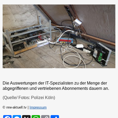
Die Auswertungen der IT-Spezialisten zu der Menge der
abgegriffenen und vertriebenen Abonnements dauern an.
(Quelle/ Fotos: Polizei Köln)
© nrw-aktuell.tv |
Impressum
F
M
X
W
C
S