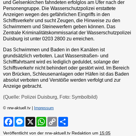
und Gelsenkirchen fahndeten erfolglos am Ufer nach der
Personengruppe. Die Wasserschutzpolizei erstattete
Anzeigen wegen des gefährlichen Eingriffs in den
Schiffsverkehr und sucht Zeugen, die Hinweise zu den
Schwimmern und Steinewerfern geben können. Das
Zentrale Kriminalitätskommissariat der Wasserschutzpolizei
Duisburg ist unter 0203 2800 zu erreichen.
Das Schwimmen und Baden in den Kanälen ist
grundsätzlich verboten. Laut Wasserstraßen- und
Schifffahrtsamt wird es lediglich geduldet, solange der
Schiffsverkehr nicht behindert oder gestört wird. Im Bereich
von Brücken, Schleusenanlagen oder Häfen ist das Baden
absolut verboten und Verstöße werden verfolgt und zur
Anzeige gebracht.
(Quelle: Polizei Duisburg, Foto: Symbolbild)
© nrw-aktuell.tv |
Impressum
F
M
X
W
C
S
a
e
h
o
h
c
s
a
p
a
Veröffentlicht von der nrw-aktuell.tv Redaktion um
15:05
e
s
t
y
r