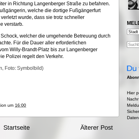
iter in Richtung Langenberger Straße zu befahren.
Fußgängerin, welche die dortige Fußgängerfurt
erletzt wurde, dass sie trotz schneller
MEL
e verstarb.
n Schock, welcher die umgehende Betreuung durch
achte. Für die Dauer aller erforderlichen
om Willy-Brandt-Platz bis zur Langenberger
ie Polizei regelt den Verkehr.
n, Foto: Symbolbild)
Abonni
Hier p
Nachr
Meldu
ktion um
16:00
Siche
Daten
Startseite
Älterer Post