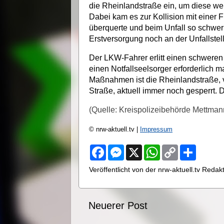
die Rheinlandstraße ein, um diese we
Dabei kam es zur Kollision mit einer 
überquerte und beim Unfall so schwer v
Erstversorgung noch an der Unfallstell
Der LKW-Fahrer erlitt einen schwere
einen Notfallseelsorger erforderlich m
Maßnahmen ist die Rheinlandstraße, v
Straße, aktuell immer noch gesperrt. D
(Quelle: Kreispolizeibehörde Mettman
© nrw-aktuell.tv |
Impressum
F
M
X
W
C
S
a
e
h
o
h
c
s
a
p
a
Veröffentlicht von der nrw-aktuell.tv Reda
e
s
t
y
r
b
e
s
L
e
o
n
A
i
o
g
p
n
Neuerer Post
k
e
p
k
r