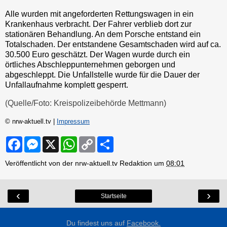
Alle wurden mit angeforderten Rettungswagen in ein
Krankenhaus verbracht. Der Fahrer verblieb dort zur
stationären Behandlung. An dem Porsche entstand ein
Totalschaden. Der entstandene Gesamtschaden wird auf ca.
30.500 Euro geschätzt. Der Wagen wurde durch ein
örtliches Abschleppunternehmen geborgen und
abgeschleppt. Die Unfallstelle wurde für die Dauer der
Unfallaufnahme komplett gesperrt.
(Quelle/Foto: Kreispolizeibehörde Mettmann)
© nrw-aktuell.tv |
Impressum
F
M
X
W
C
S
a
e
h
o
h
c
s
a
p
a
Veröffentlicht von der nrw-aktuell.tv Redaktion um
08:01
e
s
t
y
r
b
e
s
L
e
o
n
A
i
o
g
p
n
‹
›
Startseite
k
e
p
k
r
Du findest uns auf
Facebook.