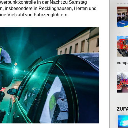
werpunktkontrolle in der Nacht zu Samstag
en, insbesondere in Recklinghausen, Herten und
eine Vielzahl von Fahrzeugführern.
europ
ZUF