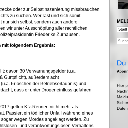
trecke oder zur Selbstinszenierung missbrauchen,
chts zu suchen. Wer rast und sich somit
MEL
cht nur sich selbst, sondern auch andere
n wir unter Ausschöpfung aller rechtlichen
olizeipräsidentin Friederike Zurhausen.
 mit folgendem Ergebnis:
llt: davon 30 Verwarnungsgelder (u.a.
Abonni
ß Gurtpflicht), außerdem acht
u.a. Erlöschen der Betriebserlaubnis) und
Hier p
rdacht, dass er unter Drogeneinfluss gefahren
Nachr
Meldu
Siche
2017 gelten Kfz-Rennen nicht mehr als
Daten
at. Passiert ein tödlicher Unfall während eines
r sogar wegen Mordes angeklagt werden. Zu
chtslosen- und verantwortungslosen Verhaltens