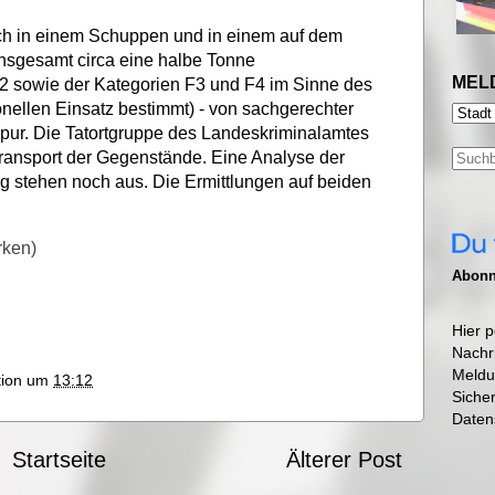
lich in einem Schuppen und in einem auf dem
nsgesamt circa eine halbe Tonne
MEL
 2 sowie der Kategorien F3 und F4 im Sinne des
onellen Einsatz bestimmt) - von sachgerechter
ur. Die Tatortgruppe des Landeskriminalamtes
ransport der Gegenstände. Eine Analyse der
ng stehen noch aus. Die Ermittlungen auf beiden
rken)
Abonni
Hier p
Nachr
Meldu
ktion um
13:12
Siche
Daten
Startseite
Älterer Post