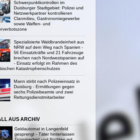
Schwerpunktkontrollen im
Duisburger Stadtgebiet: Polizei und
Netzwerkpartner kontrollieren
Clanmilieu, Gastronomiegewerbe
sowie Waffen- und
rverbotszone
Spezialisierte Waldbrandeinheit aus
NRW auf dem Weg nach Spanien -
56 Einsatzkräfte und 21 Fahrzeuge
brechen nach Nordwestspanien auf
- Einsatz erfolgt im Rahmen des
äischen Katastrophenschutzes
Mann stirbt nach Polizeieinsatz in
Duisburg - Ermittlungen gegen
sechs Polizeibeamte und zwei
Rettungsdienstmitarbeiter
ALL AUS ARCHIV
Geldautomat in Langenfeld
gesprengt - Täter hinterlassen
Trümmerfeld und flüchten mit