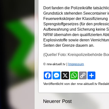
Dort fanden die Polizeikräfte tatsäch
Grundstück stehenden Seecontainer i
Feuerwerkskörper der Klassifizierung
Sprengstoffgesetzes (für den professi
Aufbewahrung und Sicherung keine Sp
NRW übernahm den qualifizierten Abt
Explosivstoffe sowie deren Vernichtu
Seiten der Grenze dauern an.
(Quelle/ Foto: Kreispolizeibehörde Bo
© nrw-aktuell.tv |
Impressum
F
M
X
W
C
S
a
e
h
o
h
c
s
a
p
a
Veröffentlicht von der nrw-aktuell.tv Reda
e
s
t
y
r
b
e
s
L
e
o
n
A
i
o
g
p
n
Neuerer Post
k
e
p
k
r