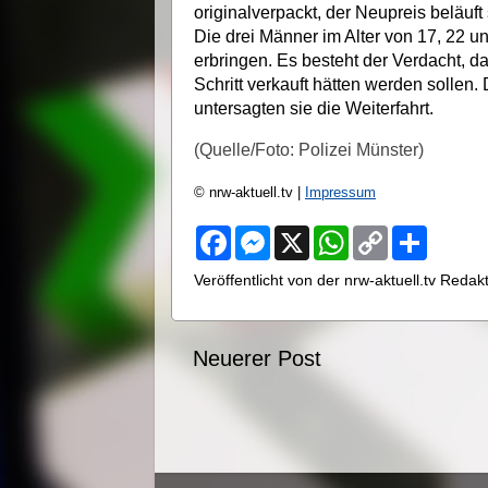
originalverpackt, der Neupreis beläuf
Die drei Männer im Alter von 17, 22
erbringen. Es besteht der Verdacht, 
Schritt verkauft hätten werden sollen.
untersagten sie die Weiterfahrt.
(Quelle/Foto: Polizei Münster)
© nrw-aktuell.tv |
Impressum
F
M
X
W
C
S
a
e
h
o
h
c
s
a
p
a
Veröffentlicht von der nrw-aktuell.tv Reda
e
s
t
y
r
b
e
s
L
e
o
n
A
i
o
g
p
n
Neuerer Post
k
e
p
k
r