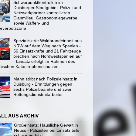
Schwerpunktkontrollen im
Duisburger Stadtgebiet: Polizei und
Netzwerkpartner kontrollieren
Clanmilieu, Gastronomiegewerbe
sowie Waffen- und
rverbotszone
Spezialisierte Waldbrandeinheit aus
NRW auf dem Weg nach Spanien -
56 Einsatzkräfte und 21 Fahrzeuge
brechen nach Nordwestspanien auf
- Einsatz erfolgt im Rahmen des
äischen Katastrophenschutzes
Mann stirbt nach Polizeieinsatz in
Duisburg - Ermittlungen gegen
sechs Polizeibeamte und zwei
Rettungsdienstmitarbeiter
ALL AUS ARCHIV
Großeinsatz: Häusliche Gewalt in
Neuss - Polizisten bei Einsatz teils
schwer verletzt