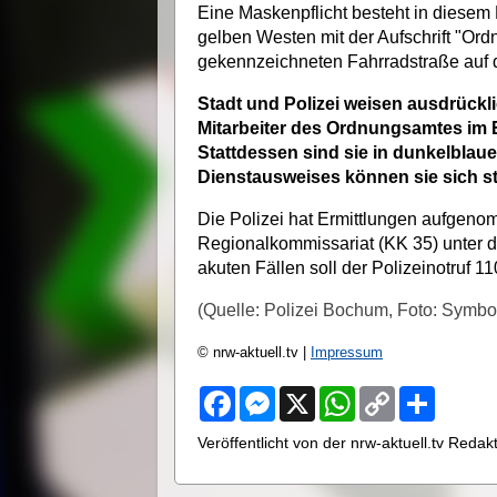
Eine Maskenpflicht besteht in diesem 
gelben Westen mit der Aufschrift "Or
gekennzeichneten Fahrradstraße auf 
Stadt und Polizei weisen ausdrückli
Mitarbeiter des Ordnungsamtes im E
Stattdessen sind sie in dunkelblaue
Dienstausweises können sie sich ste
Die Polizei hat Ermittlungen aufgeno
Regionalkommissariat (KK 35) unter 
akuten Fällen soll der Polizeinotruf 1
(Quelle: Polizei Bochum, Foto: Symbol
© nrw-aktuell.tv |
Impressum
F
M
X
W
C
S
a
e
h
o
h
c
s
a
p
a
Veröffentlicht von der nrw-aktuell.tv Reda
e
s
t
y
r
b
e
s
L
e
o
n
A
i