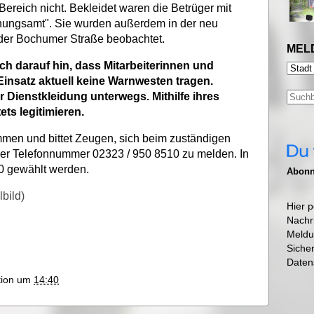
Bereich nicht. Bekleidet waren die Betrüger mit
dnungsamt". Sie wurden außerdem in der neu
der Bochumer Straße beobachtet.
MEL
ch darauf hin, dass Mitarbeiterinnen und
insatz aktuell keine Warnwesten tragen.
r Dienstkleidung unterwegs. Mithilfe ihres
ts legitimieren.
mmen und bittet Zeugen, sich beim zuständigen
der Telefonnummer 02323 / 950 8510 zu melden. In
10 gewählt werden.
Abonni
bild)
Hier p
Nachr
Meldu
Siche
Daten
ktion um
14:40