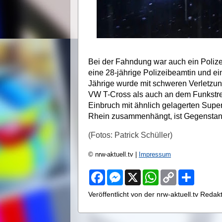
Bei der Fahndung war auch ein Polize
eine 28-jährige Polizeibeamtin und ein
Jährige wurde mit schweren Verletzu
VW T-Cross als auch an dem Funkstre
Einbruch mit ähnlich gelagerten Sup
Rhein zusammenhängt, ist Gegenstand l
(Fotos: Patrick Schüller)
© nrw-aktuell.tv |
Impressum
F
M
X
W
C
S
a
e
h
o
h
c
s
a
p
a
Veröffentlicht von der nrw-aktuell.tv Reda
e
s
t
y
r
b
e
s
L
e
o
n
A
i
o
g
p
n