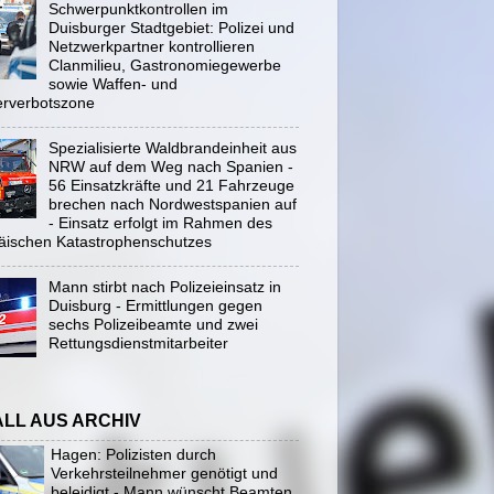
Schwerpunktkontrollen im
Duisburger Stadtgebiet: Polizei und
Netzwerkpartner kontrollieren
Clanmilieu, Gastronomiegewerbe
sowie Waffen- und
rverbotszone
Spezialisierte Waldbrandeinheit aus
NRW auf dem Weg nach Spanien -
56 Einsatzkräfte und 21 Fahrzeuge
brechen nach Nordwestspanien auf
- Einsatz erfolgt im Rahmen des
äischen Katastrophenschutzes
Mann stirbt nach Polizeieinsatz in
Duisburg - Ermittlungen gegen
sechs Polizeibeamte und zwei
Rettungsdienstmitarbeiter
ALL AUS ARCHIV
Hagen: Polizisten durch
Verkehrsteilnehmer genötigt und
beleidigt - Mann wünscht Beamten