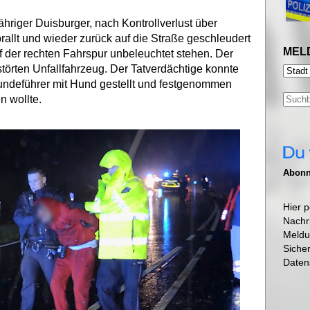
ähriger Duisburger, nach Kontrollverlust über
llt und wieder zurück auf die Straße geschleudert
MEL
f der rechten Fahrspur unbeleuchtet stehen. Der
störten Unfallfahrzeug. Der Tatverdächtige konnte
hundeführer mit Hund gestellt und festgenommen
n wollte.
Abonni
Hier p
Nachr
Meldu
Siche
Daten