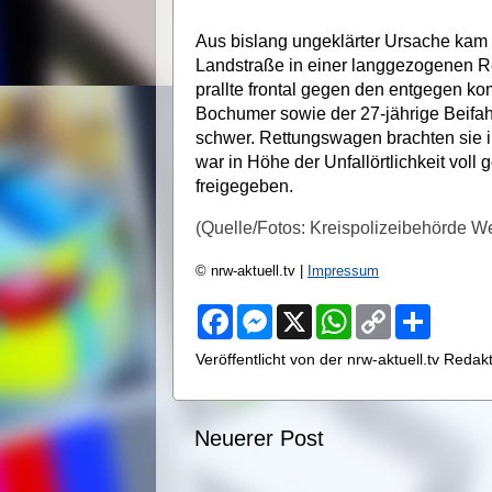
Aus bislang ungeklärter Ursache kam 
Landstraße in einer langgezogenen R
prallte frontal gegen den entgegen k
Bochumer sowie der 27-jährige Beifah
schwer. Rettungswagen brachten sie 
war in Höhe der Unfallörtlichkeit voll g
freigegeben.
(Quelle/Fotos: Kreispolizeibehörde W
© nrw-aktuell.tv |
Impressum
F
M
X
W
C
S
a
e
h
o
h
c
s
a
p
a
Veröffentlicht von der nrw-aktuell.tv Reda
e
s
t
y
r
b
e
s
L
e
o
n
A
i
o
g
p
n
Neuerer Post
k
e
p
k
r