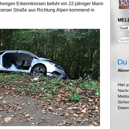
erigen Erkenntnissen befuhr ein 22-jähriger Mann
oerser Straße aus Richtung Alpen kommend in
MEL
Abonni
Hier p
Nachr
Meldu
Siche
Daten