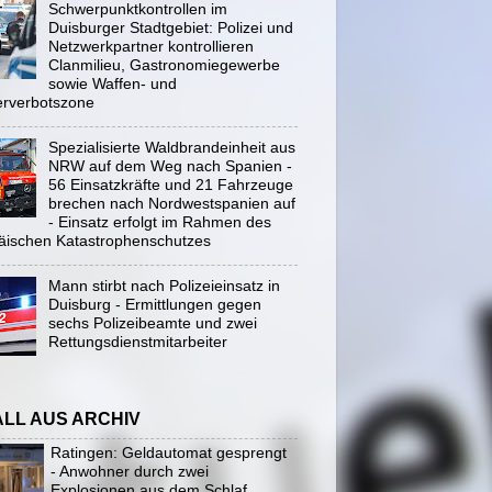
Schwerpunktkontrollen im
Duisburger Stadtgebiet: Polizei und
Netzwerkpartner kontrollieren
Clanmilieu, Gastronomiegewerbe
sowie Waffen- und
rverbotszone
Spezialisierte Waldbrandeinheit aus
NRW auf dem Weg nach Spanien -
56 Einsatzkräfte und 21 Fahrzeuge
brechen nach Nordwestspanien auf
- Einsatz erfolgt im Rahmen des
äischen Katastrophenschutzes
Mann stirbt nach Polizeieinsatz in
Duisburg - Ermittlungen gegen
sechs Polizeibeamte und zwei
Rettungsdienstmitarbeiter
ALL AUS ARCHIV
Ratingen: Geldautomat gesprengt
- Anwohner durch zwei
Explosionen aus dem Schlaf