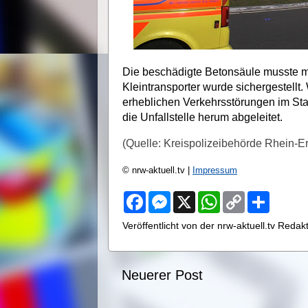
Die beschädigte Betonsäule musste 
Kleintransporter wurde sichergestell
erheblichen Verkehrsstörungen im Sta
die Unfallstelle herum abgeleitet.
(Quelle: Kreispolizeibehörde Rhein-Er
© nrw-aktuell.tv |
Impressum
F
M
X
W
C
S
a
e
h
o
h
c
s
a
p
a
Veröffentlicht von der nrw-aktuell.tv Reda
e
s
t
y
r
b
e
s
L
e
o
n
A
i
o
g
p
n
Neuerer Post
k
e
p
k
r