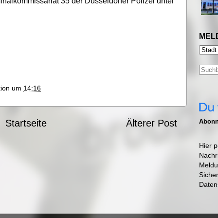
nalkommissariat 35 der Düsseldorfer Polizei unter
MEL
ktion um
14:16
Abonni
Startseite
Älterer Post
Hier p
Nachr
Meldu
Siche
Daten