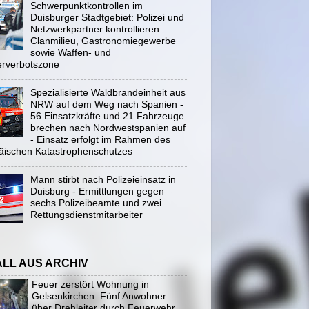
Schwerpunktkontrollen im
Duisburger Stadtgebiet: Polizei und
Netzwerkpartner kontrollieren
Clanmilieu, Gastronomiegewerbe
sowie Waffen- und
rverbotszone
Spezialisierte Waldbrandeinheit aus
NRW auf dem Weg nach Spanien -
56 Einsatzkräfte und 21 Fahrzeuge
brechen nach Nordwestspanien auf
- Einsatz erfolgt im Rahmen des
äischen Katastrophenschutzes
Mann stirbt nach Polizeieinsatz in
Duisburg - Ermittlungen gegen
sechs Polizeibeamte und zwei
Rettungsdienstmitarbeiter
ALL AUS ARCHIV
Feuer zerstört Wohnung in
Gelsenkirchen: Fünf Anwohner
über Drehleiter durch Feuerwehr