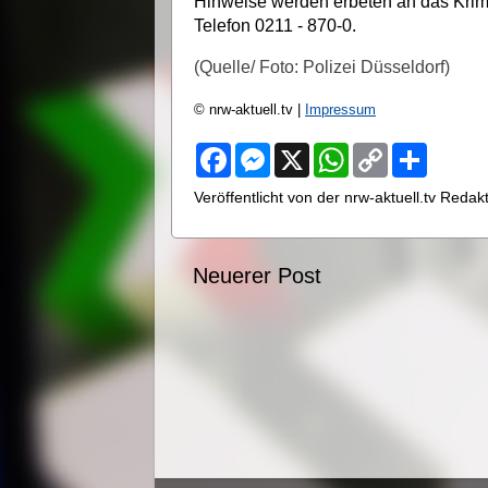
Hinweise werden erbeten an das Krimi
Telefon 0211 - 870-0.
(Quelle/ Foto: Polizei Düsseldorf)
© nrw-aktuell.tv |
Impressum
F
M
X
W
C
S
a
e
h
o
h
c
s
a
p
a
Veröffentlicht von der nrw-aktuell.tv Reda
e
s
t
y
r
b
e
s
L
e
o
n
A
i
o
g
p
n
Neuerer Post
k
e
p
k
r