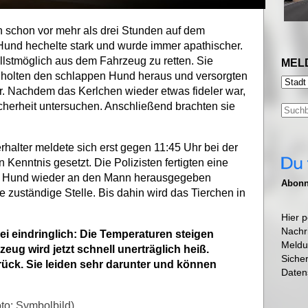
n schon vor mehr als drei Stunden auf dem
 Hund hechelte stark und wurde immer apathischer.
llstmöglich aus dem Fahrzeug zu retten. Sie
MEL
 holten den schlappen Hund heraus und versorgten
r. Nachdem das Kerlchen wieder etwas fideler war,
 Sicherheit untersuchen. Anschließend brachten sie
rhalter meldete sich erst gegen 11:45 Uhr bei der
 Kenntnis gesetzt. Die Polizisten fertigten eine
r Hund wieder an den Mann herausgegeben
Abonni
e zuständige Stelle. Bis dahin wird das Tierchen in
Hier p
Nachr
ei eindringlich: Die Temperaturen steigen
Meldu
ug wird jetzt schnell unerträglich heiß.
Siche
urück. Sie leiden sehr darunter und können
Daten
to: Symbolbild)