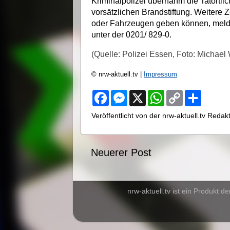
Kriminalpolizei übernahm die Tatörtli
vorsätzlichen Brandstiftung. Weitere
oder Fahrzeugen geben können, melden
unter der 0201/ 829-0.
(Quelle: Polizei Essen, Foto: Michael
© nrw-aktuell.tv |
Impressum
F
M
X
W
C
S
a
e
h
o
h
c
s
a
p
a
Veröffentlicht von der nrw-aktuell.tv Reda
e
s
t
y
r
b
e
s
L
e
o
n
A
i
o
g
p
n
Neuerer Post
k
e
p
k
r
nrw-aktuell.tv ist ein Produkt de