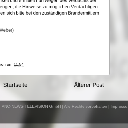
chkeit und ermittelt nun wegen des Verdachts der
 Zeugen, die Hinweise zu möglichen Verdächtigen
 sich bitte bei den zuständigen Brandermittlern
 Weber)
ktion um
11:54
Startseite
Älterer Post
r
ANC-NEWS-TELEVISION GmbH
| Alle Rechte vorbehalten |
Impress