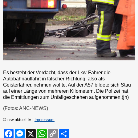
Es besteht der Verdacht, dass der Lkw-Fahrer die
Autobahnauffahrt in falscher Richtung, also als
Geisterfahrer, nehmen wollte. Auf der A57 bildete sich Stau
auf einer Länge von mehreren Kilometern. Die Polizei hat
die Ermittlungen zum Unfallgeschehen aufgenommen.(jh)
(Fotos: ANC-NEWS)
© nrw-aktuell.tv |
Impressum
F
M
X
W
C
S
a
e
h
o
h