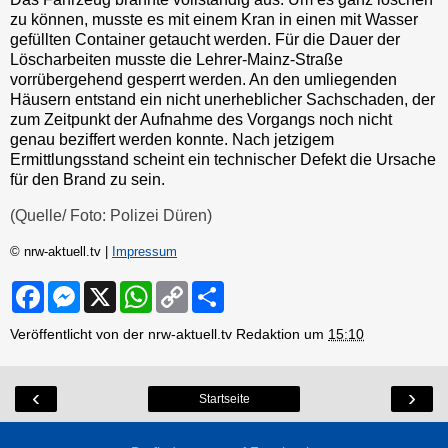
zu können, musste es mit einem Kran in einen mit Wasser
gefüllten Container getaucht werden. Für die Dauer der
Löscharbeiten musste die Lehrer-Mainz-Straße
vorrübergehend gesperrt werden. An den umliegenden
Häusern entstand ein nicht unerheblicher Sachschaden, der
zum Zeitpunkt der Aufnahme des Vorgangs noch nicht
genau beziffert werden konnte. Nach jetzigem
Ermittlungsstand scheint ein technischer Defekt die Ursache
für den Brand zu sein.
(Quelle/ Foto: Polizei Düren)
© nrw-aktuell.tv |
Impressum
F
M
X
W
C
S
a
e
h
o
h
c
s
a
p
a
Veröffentlicht von der nrw-aktuell.tv Redaktion um
15:10
e
s
t
y
r
b
e
s
L
e
o
n
A
i
o
g
p
n
‹
›
Startseite
k
e
p
k
r