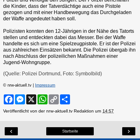
die Kinder, dass der Tatverdächtige auch eine Pistole
gezogen und mit einer Handbewegung das Durchgeladen
der Waffe angedeutet haben soll.
Polizisten konnten den 12-Jährigen in der Nähe des Tatorts
stellen und entdeckten dabei das Messer. Bei der Waffe
handelte es sich um eine Spielzeugpistole. Er ist der Polizei
aus zahlreichen Einsätzen bekannt. Die Polizei übergab ihn
nach Abschluss der polizeilichen Maßnahmen einer
Jugend-Wohngruppe.
(Quelle: Polizei Dortmund, Foto: Symbolbild)
© nrw-aktuell.tv |
Impressum
F
M
X
W
C
S
a
e
h
o
h
c
s
a
p
a
Veröffentlicht von der nrw-aktuell.tv Redaktion um
14:57
e
s
t
y
r
b
e
s
L
e
o
n
A
i
o
g
p
n
‹
›
Startseite
k
e
p
k
r