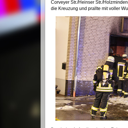
Corveyer Str./Heinser Str./Holzminden
die Kreuzung und prallte mit voller 