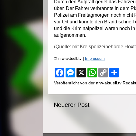
Durch den Aufprall geriet das Fahrzeu
über. Der Fahrer verbrannte in dem Pk
Polizei am Freitagmorgen noch nicht f
vor Ort und konnte den Brand schnell 
und die Kriminalpolizei waren noch in
aufgenommen.
(Quelle: mit Kreispolizeibehörde Höxter
© nrw-aktuell.tv |
Impressum
F
M
X
W
C
S
a
e
h
o
h
c
s
a
p
a
Veröffentlicht von der nrw-aktuell.tv Reda
e
s
t
y
r
b
e
s
L
e
o
n
A
i
o
g
p
n
Neuerer Post
k
e
p
k
r