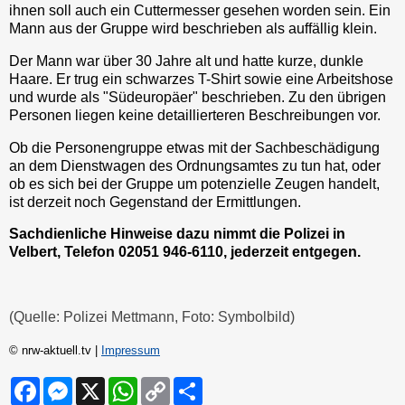
ihnen soll auch ein Cuttermesser gesehen worden sein. Ein
Mann aus der Gruppe wird beschrieben als auffällig klein.
Der Mann war über 30 Jahre alt und hatte kurze, dunkle
Haare. Er trug ein schwarzes T-Shirt sowie eine Arbeitshose
und wurde als "Südeuropäer" beschrieben. Zu den übrigen
Personen liegen keine detaillierteren Beschreibungen vor.
Ob die Personengruppe etwas mit der Sachbeschädigung
an dem Dienstwagen des Ordnungsamtes zu tun hat, oder
ob es sich bei der Gruppe um potenzielle Zeugen handelt,
ist derzeit noch Gegenstand der Ermittlungen.
Sachdienliche Hinweise dazu nimmt die Polizei in
Velbert, Telefon 02051 946-6110, jederzeit entgegen.
(Quelle: Polizei Mettmann, Foto: Symbolbild)
© nrw-aktuell.tv |
Impressum
F
M
X
W
C
S
a
e
h
o
h