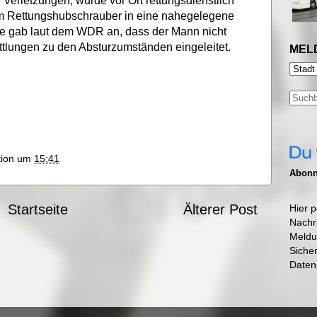
e Verletzungen, wurde vor Ort rettungsdienstlich
m Rettungshubschrauber in eine nahegelegene
lle gab laut dem WDR an, dass der Mann nicht
ittlungen zu den Absturzumständen eingeleitet.
MEL
ktion um
15:41
Abonni
Startseite
Älterer Post
Hier p
Nachr
Meldu
Siche
Daten