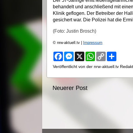
Der 57-Jährige erlitt lebensgefährlich
behandelt und anschließend mit eine
Klinik geflogen. Der Betreiber der Ha
gesichert war. Die Polizei hat die Erm
(Foto: Justin Brosch)
© nrw-aktuell.tv |
Impressum
F
M
X
W
C
S
a
e
h
o
h
c
s
a
p
a
Veröffentlicht von der nrw-aktuell.tv Reda
e
s
t
y
r
b
e
s
L
e
o
n
A
i
o
g
p
n
Neuerer Post
k
e
p
k
r